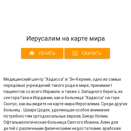
Иерусалим на карте мира
print
system_update_alt
ПЕЧАТЬ
СКАЧАТЬ
Медицинский центр "Хадасса" в ʿЭн-Кереме, одно из самых
передовых учреждений такого рода в мире, принимает
пациентов со всего Израиля, а также с Западного берега, из
сектора Газа и Иордании, как и больница "Хадасса" на горе
Скопус, как вы видите на карте мира Иерусалима. Среди других
больниц - Шааре Цедек, уделяющая особое внимание
потребностям ортодоксальных евреев; Бикур Ḥолим;
Офтальмологическая больница Святого Иоанна; Алин для
детей с различными физическими недостатками; арабская