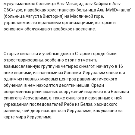
мусульманская больница Аль-Макаṣид аль-Хайрия в Аль-
Э6C↩уре; и арабская христианская больница Аль-Му6D↩аллаʿ
(больница Августа Виктория) на Масличной горе,
управляемая лютеранскими организациями, которые в
основном обслуживают арабское население.
Старые синагоги и учебные дома в Старом городе были
отреставрированы; особенно стоит отметить
взаимосвязанную группу из четырех синагог, начатую в 16
веке евреями, изгнанными из Испании. Иерусалим является
одним из главных мировых центров раввинистического
обучения, в нем находятся десятки иешив. Среди
современных религиозных сооружений выделяются Большая
синагога Иерусалима, а также синагога и связанные с ней
учреждения последователей Ребе из Белза, хасидского
раввина, чей двор находится в Иерусалиме, как указано на
карте мира Иерусалима.